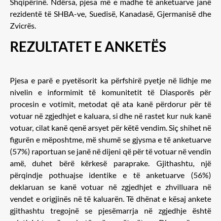
Shqipërinë. Ndërsa, pjesa më e madhe të anketuarve janë
rezidentë të SHBA-ve, Suedisë, Kanadasë, Gjermanisë dhe
Zvicrës.
REZULTATET E ANKETËS
Pjesa e parë e pyetësorit ka përfshirë pyetje në lidhje me
nivelin e informimit të komunitetit të Diasporës për
procesin e votimit, metodat që ata kanë përdorur për të
votuar në zgjedhjet e kaluara, si dhe në rastet kur nuk kanë
votuar, cilat kanë qenë arsyet për këtë vendim. Siç shihet në
figurën e mëposhtme, më shumë se gjysma e të anketuarve
(57%) raportuan se janë në dijeni që për të votuar në vendin
amë, duhet bërë kërkesë paraprake. Gjithashtu, një
përqindje pothuajse identike e të anketuarve (56%)
deklaruan se kanë votuar në zgjedhjet e zhvilluara në
vendet e origjinës në të kaluarën. Të dhënat e kësaj ankete
gjithashtu tregojnë se pjesëmarrja në zgjedhje është