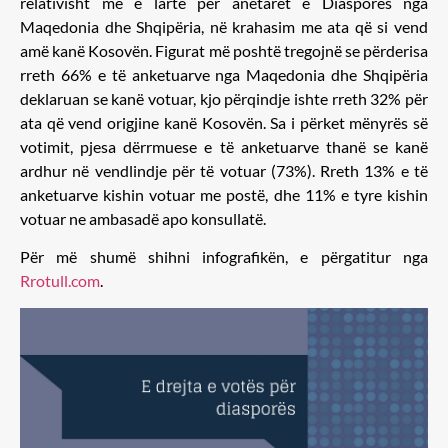
relativisht më e lartë për anëtarët e Diasporës nga
Maqedonia dhe Shqipëria, në krahasim me ata që si vend
amë kanë Kosovën. Figurat më poshtë tregojnë se përderisa
rreth 66% e të anketuarve nga Maqedonia dhe Shqipëria
deklaruan se kanë votuar, kjo përqindje ishte rreth 32% për
ata që vend origjine kanë Kosovën. Sa i përket mënyrës së
votimit, pjesa dërrmuese e të anketuarve thanë se kanë
ardhur në vendlindje për të votuar (73%). Rreth 13% e të
anketuarve kishin votuar me postë, dhe 11% e tyre kishin
votuar ne ambasadë apo konsullatë.
Për më shumë shihni infografikën, e përgatitur nga
Rrotull.com
.