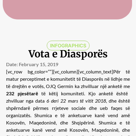
INFOGRAPHICS
Vota e Diasporës
Date:
February 15, 2019
[vc_row bg_color=””][vc_column][vc_column_text]Për të
matur perceptimet e komunitetit të Diasporës në lidhje me
të drejtën e votës, OJQ Germin ka zhvilluar një anketë me
232 pjesëtarë
të këtij komuniteti. Kjo anketë është
zhvilluar nga data
6 deri 22 mars të vitit 2018
, dhe është
shpërndarë përmes rrjeteve sociale dhe ueb faqes së
organizatës. Shumica e të anketuarve kanë vend amë
Kosovën, Maqedoninë, dhe Shqipërinë. Shumica e të
anketuarve kanë vend amë Kosovën, Maqedoninë, dhe