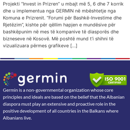
Projekti “Invest in Prizren” u mbajt më 5, 6 dhe 7 korrik
dhe u implementua nga GERMIN në mbështetje nga
Komuna e Prizrenit. “Forumi për Bashkë-Investime dhe
Rjetëzim”, kishte për qëllim hapjen e mundësive për
bashkëpunim në mes të kompanive të diasporës dhe
bizneseve në Kosovë. Më poshtë mund t’i shihni të
vizualizuara përmes grafikeve […]
Germin is a non-governmental organization whose core
principles and ideals are based on the belief that the Albanian
diaspora must play an extensive and proactive role in the
positive development of all countries in the Balkans where
Albanians live.