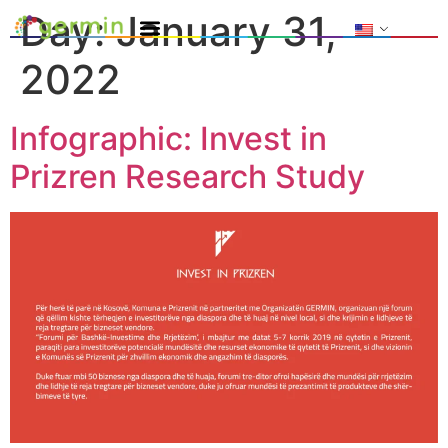
Day:
January 31,
2022
Infographic: Invest in
Prizren Research Study