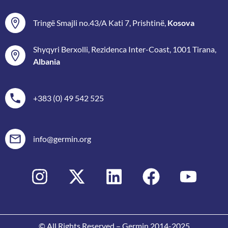
Tringë Smajli no.43/A Kati 7, Prishtinë,
Kosova
Shyqyri Berxolli, Rezidenca Inter-Coast, 1001 Tirana,
Albania
+383 (0) 49 542 525
info@germin.org
© All Rights Reserved – Germin 2014-2025