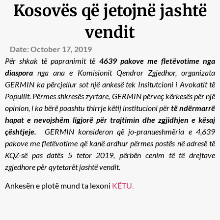
Kosovës që jetojnë jashtë
vendit
Date:
October 17, 2019
Për shkak të papranimit të
4639 pakove me fletëvotime nga
diaspora
nga ana e Komisionit Qendror Zgjedhor, organizata
GERMIN ka përcjellur sot një ankesë tek Insitutcioni i Avokatit të
Popullit. Përmes shkresës zyrtare, GERMIN përveç kërkesës për një
opinion, i ka bërë poashtu thirrje këtij institucioni për
të ndërmarrë
hapat e nevojshëm ligjorë për trajtimin dhe zgjidhjen e kësaj
çështjeje.
GERMIN konsideron që jo-pranueshmëria e 4,639
pakove me fletëvotime që kanë ardhur përmes postës në adresë të
KQZ-së pas datës 5 tetor 2019, përbën cenim të të drejtave
zgjedhore për qytetarët jashtë vendit.
Ankesën e plotë mund ta lexoni
KËTU.