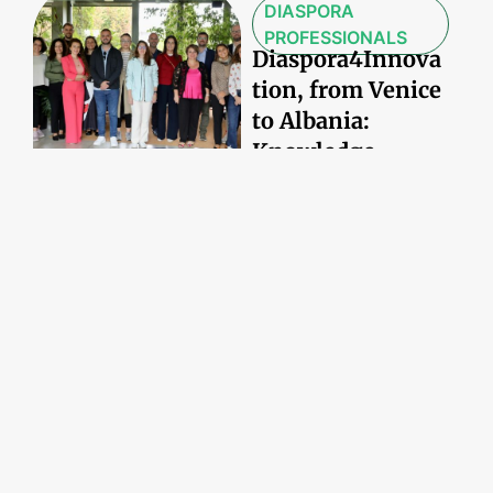
DIASPORA
PROFESSIONALS
Diaspora4Innova
tion, from Venice
to Albania:
Knowledge
Without Borders
Turning into
Action
Date:
13/10/2025
NEWS
IBAS: From an
Innovative Idea
to a Financial
Market Leader