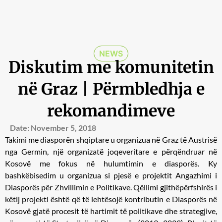
NEWS
Diskutim me komunitetin
në Graz | Përmbledhja e
rekomandimeve
Date:
November 5, 2018
Takimi me diasporën shqiptare u organizua në Graz të Austrisë
nga Germin, një organizatë joqeveritare e përqëndruar në
Kosovë me fokus në hulumtimin e diasporës. Ky
bashkëbisedim u organizua si pjesë e projektit ​Angazhimi i
Diasporës për Zhvillimin e Politikave​. Qëllimi gjithëpërfshirës i
këtij projekti është që të lehtësojë kontributin e Diasporës në
Kosovë gjatë procesit të hartimit të politikave dhe strategjive,