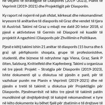
në veçanti të ​Strategjisë së Diasporës (2019 -2023), Planit të
Veprimit (2019-2021) dhe Projektligjit për Diasporën.
Ky raport në nxjerrë në pah sfidat, kërkesat dhe rekomandimet
kryesore të anëtarëve të diasporës në Graz dhe vendet të tjera
të Austrisë. Takimi në Graz u mbajt me datë 20 tetor 2018, si
pjesë e aktivteteve të Germin në Diasporë në kuadër të
projektit A​ ngazhimi i Diasporës për Zhvillimin e Politikave.
Pjesë e këtij takimi ishin 21 anëtar të diasporës (15 burra dhe 6
gra) që përfqësonin shoqata, grupe të profesionistëve,
studentë, dhe biznese të ndryshme nga Viena, Graz, Sank P​
ölten, Salzburg, Knittelfeld dhe Kapfenberg.​ Takimi u organizua
në tre pjesë: Projekt – Stratgjia për Diasporën (2019-2023),
ishte dokumenti që u diskutua në pjesën e parë, për të
vazhduar punën me Planin e Veprimit (2019-2021) dhe në
pjesën e tretë të takimit u diskutua për Projektligjin për
Diasporën. Pjesëmarrësit në këto tre pjesë të takimit patën
mundësinë që drejtëpërdrejt të kalojnë rekomandimet e tyre
në këto dokumente ku bëhet fjalë për zbatimin e të drejtave të