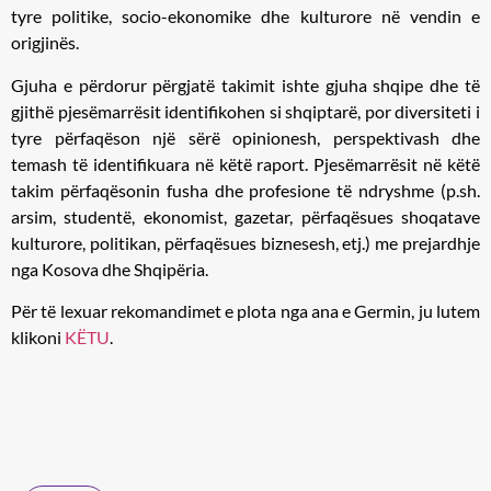
tyre politike, socio-ekonomike dhe kulturore ​në vendin e
origjinës.
Gjuha e përdorur përgjatë takimit ishte gjuha shqipe dhe të
gjithë pjesëmarrësit identifikohen si shqiptarë, por diversiteti i
tyre përfaqëson një sërë opinionesh, perspektivash dhe
temash të identifikuara në këtë raport. Pjesëmarrësit në këtë
takim përfaqësonin fusha dhe profesione të ndryshme (p.sh.
arsim, studentë, ekonomist, gazetar, përfaqësues shoqatave
kulturore, politikan, përfaqësues biznesesh, etj.) me prejardhje
nga Kosova dhe Shqipëria.
Për të lexuar rekomandimet e plota nga ana e Germin, ju lutem
klikoni
KËTU
.