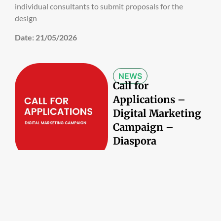
individual consultants to submit proposals for the
design
Date:
21/05/2026
NEWS
Call for
Applications –
Digital Marketing
Campaign –
Diaspora
Business
Engagement
Date:
21/05/2026
DIASPORA