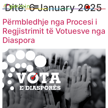
Ditë:
6 January 2025
Përmbledhje nga Procesi i
Regjistrimit të Votuesve nga
Diaspora