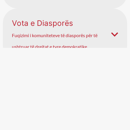
Vota e Diasporës
Fuqizimi i komuniteteve të diasporës për të
ushtruar të drejtat e tyre demokratike
Platforma
KosovoDiaspora.org
Lidhja e diasporës kosovare për avancimin e
angazhimit dhe zhvillim