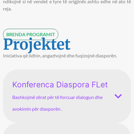
ndikojnë si në vendet e tyre të origjinës ashtu edhe në ato të
reja.
BRENDA PROGRAMIT
Projektet
Iniciativa që lidhin, angazhojnë dhe fuqizojnë diasporën.
Konferenca Diaspora FLet
Bashkojmë zërat për të forcuar dialogun dhe
avokimin për diasporën .