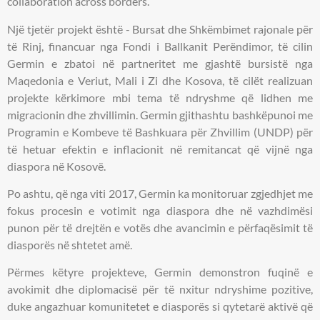
collaboration across borders.
Një tjetër projekt është - Bursat dhe Shkëmbimet rajonale për
të Rinj, financuar nga Fondi i Ballkanit Perëndimor, të cilin
Germin e zbatoi në partneritet me gjashtë bursistë nga
Maqedonia e Veriut, Mali i Zi dhe Kosova, të cilët realizuan
projekte kërkimore mbi tema të ndryshme që lidhen me
migracionin dhe zhvillimin. Germin gjithashtu bashkëpunoi me
Programin e Kombeve të Bashkuara për Zhvillim (UNDP) për
të hetuar efektin e inflacionit në remitancat që vijnë nga
diaspora në Kosovë.
Po ashtu, që nga viti 2017, Germin ka monitoruar zgjedhjet me
fokus procesin e votimit nga diaspora dhe në vazhdimësi
punon për të drejtën e votës dhe avancimin e përfaqësimit të
diasporës në shtetet amë.
Përmes këtyre projekteve, Germin demonstron fuqinë e
avokimit dhe diplomacisë për të nxitur ndryshime pozitive,
duke angazhuar komunitetet e diasporës si qytetarë aktivë që