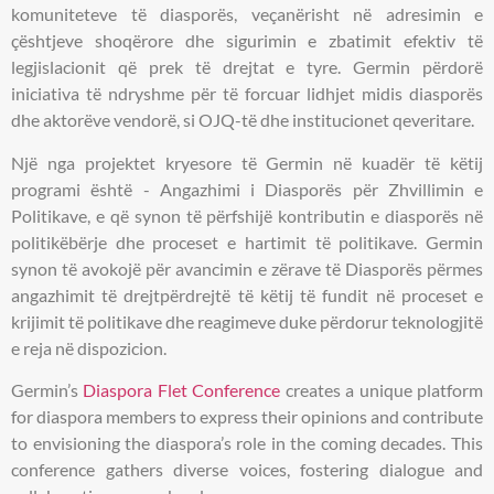
komuniteteve të diasporës, veçanërisht në adresimin e
çështjeve shoqërore dhe sigurimin e zbatimit efektiv të
legjislacionit që prek të drejtat e tyre. Germin përdorë
iniciativa të ndryshme për të forcuar lidhjet midis diasporës
dhe aktorëve vendorë, si OJQ-të dhe institucionet qeveritare.
Një nga projektet kryesore të Germin në kuadër të këtij
programi është - Angazhimi i Diasporës për Zhvillimin e
Politikave, e që synon të përfshijë kontributin e diasporës në
politikëbërje dhe proceset e hartimit të politikave. Germin
synon të avokojë për avancimin e zërave të Diasporës përmes
angazhimit të drejtpërdrejtë të këtij të fundit në proceset e
krijimit të politikave dhe reagimeve duke përdorur teknologjitë
e reja në dispozicion.
Germin’s
Diaspora Flet Conference
creates a unique platform
for diaspora members to express their opinions and contribute
to envisioning the diaspora’s role in the coming decades. This
conference gathers diverse voices, fostering dialogue and