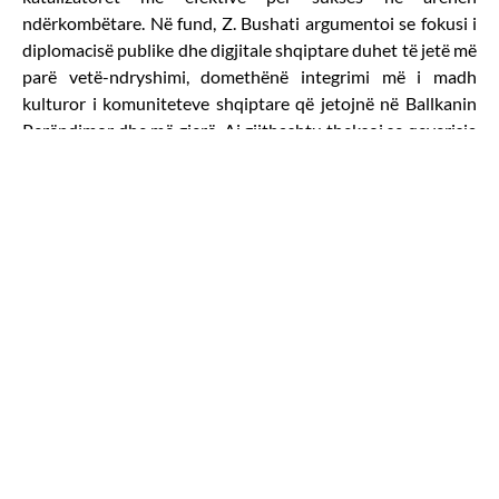
ndërkombëtare. Në fund, Z. Bushati argumentoi se fokusi i
diplomacisë publike dhe digjitale shqiptare duhet të jetë më
parë vetë-ndryshimi, domethënë integrimi më i madh
kulturor i komuniteteve shqiptare që jetojnë në Ballkanin
Perëndimor dhe më gjerë. Ai gjithashtu theksoi se qeverisja
e mirë duhet të jetë një prioritet kombëtar që mund të
bëhet një markë e rëndësishme ndërkombëtare që do të
promovojë jo vetëm kulturën dhe identitetin, por edhe
investimet e huaja dhe përparimin socio-ekonomik. Në
arritjen e qeverisjes së mirë në vend, diaspora është një
agjent jetik i ndryshimit për shkak të ndikimit të saj në vend
dhe vlerave të mira që përfaqëson.
Në përfundim, ky panel diskutimi tregoi se Shqipëria dhe
Kosova duhet të punojnë së bashku për të zhvilluar një
diplomaci publike më të strukturuar dhe të bazuar në fakte,
e cila të fokusohet në një sërë atributesh të markës
kombëtare, si toleranca, mikpritja, natyra, ushqimi dhe
kapitali njerëzor. Megjithatë, përmirësimi i imazhit dhe