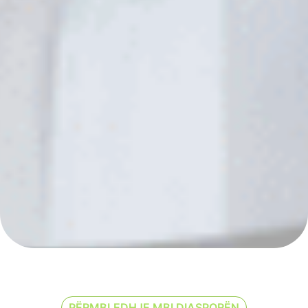
PËRMBLEDHJE MBI DIASPORËN