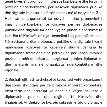
qenë kryesisht promovimi i vlerave kombëtare dhe forcimi i
pozicionit ndërkombëtar, për Kosovën diplomacia publike
dhe digjitale ka pasur një funksion pak më të ndryshëm. Znj.
Haxhitasimi argumentoi se ndryshimi dhe promovimi i
imazhit ndërkombëtar të Kosovës përmes diplomacisë
publike dhe digjitale ka qenë kyç në punën e shërbimit të
jashtëm të Kosovës që nga themelimi i saj para një dekade.
Në rrethana unike, diplomacia publike dhe digjitale i kanë
mundësuar Kosovës të kapërcejë shumë pengesa të
diplomacisë tradicionale në përpjekjen për konsolidimin e
pozicionit ndërkombëtar duke zgjeruar njohjen diplomatike
dhe anëtarësimin në organizata ndërkombëtare dhe
rajonale.
Z. Bushati gjithashtu theksoi se kapaciteti vetë-organizues i
diasporës shqiptare për të promovuar vlerat kombëtare,
identitetin dhe interesat ka qenë një veçori dalluese e
diplomacisë publike dhe digjitale të Kosovës dhe
Shqipërisë. Ai theksoi se kyç për suksesin e çdo diplomacie