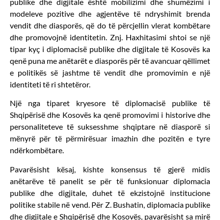
publike dhe digjitale është mobilizimi dhe shumëzimi i
modeleve pozitive dhe agjentëve të ndryshimit brenda
vendit dhe diasporës, që do të përcjellin vlerat kombëtare
dhe promovojnë identitetin. Znj. Haxhitasimi shtoi se një
tipar kyç i diplomacisë publike dhe digjitale të Kosovës ka
qenë puna me anëtarët e diasporës për të avancuar qëllimet
e politikës së jashtme të vendit dhe promovimin e një
identiteti të ri shtetëror.
Një nga tiparet kryesore të diplomacisë publike të
Shqipërisë dhe Kosovës ka qenë promovimi i historive dhe
personaliteteve të suksesshme shqiptare në diasporë si
mënyrë për të përmirësuar imazhin dhe pozitën e tyre
ndërkombëtare.
Pavarësisht kësaj, kishte konsensus të gjerë midis
anëtarëve të panelit se për të funksionuar diplomacia
publike dhe digjitale, duhet të ekzistojnë institucione
politike stabile në vend. Për Z. Bushatin, diplomacia publike
dhe digjitale e Shqipërisë dhe Kosovës, pavarësisht sa mirë