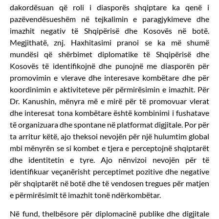
dakordësuan që roli i diasporës shqiptare ka qenë i
pazëvendësueshëm në tejkalimin e paragjykimeve dhe
imazhit negativ të Shqipërisë dhe Kosovës në botë.
Megjithatë, znj. Haxhitasimi pranoi se ka më shumë
mundësi që shërbimet diplomatike të Shqipërisë dhe
Kosovës të identifikojnë dhe punojnë me diasporën për
promovimin e vlerave dhe interesave kombëtare dhe për
koordinimin e aktiviteteve për përmirësimin e imazhit. Për
Dr. Kanushin, mënyra më e mirë për të promovuar vlerat
dhe interesat tona kombëtare është kombinimi i fushatave
të organizuara dhe spontane në platformat digjitale. Por për
ta arritur këtë, ajo theksoi nevojën për një hulumtim global
mbi mënyrën se si kombet e tjera e perceptojnë shqiptarët
dhe identitetin e tyre. Ajo nënvizoi nevojën për të
identifikuar veçanërisht perceptimet pozitive dhe negative
për shqiptarët në botë dhe të vendosen tregues për matjen
e përmirësimit të imazhit tonë ndërkombëtar.
Në fund, thelbësore për diplomacinë publike dhe digjitale