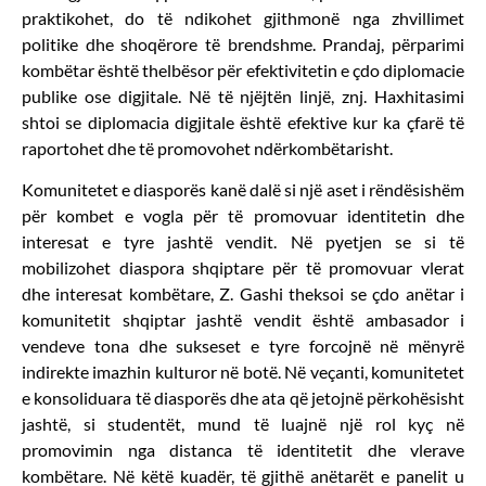
praktikohet, do të ndikohet gjithmonë nga zhvillimet
politike dhe shoqërore të brendshme. Prandaj, përparimi
kombëtar është thelbësor për efektivitetin e çdo diplomacie
publike ose digjitale. Në të njëjtën linjë, znj. Haxhitasimi
shtoi se diplomacia digjitale është efektive kur ka çfarë të
raportohet dhe të promovohet ndërkombëtarisht.
Komunitetet e diasporës kanë dalë si një aset i rëndësishëm
për kombet e vogla për të promovuar identitetin dhe
interesat e tyre jashtë vendit. Në pyetjen se si të
mobilizohet diaspora shqiptare për të promovuar vlerat
dhe interesat kombëtare, Z. Gashi theksoi se çdo anëtar i
komunitetit shqiptar jashtë vendit është ambasador i
vendeve tona dhe sukseset e tyre forcojnë në mënyrë
indirekte imazhin kulturor në botë. Në veçanti, komunitetet
e konsoliduara të diasporës dhe ata që jetojnë përkohësisht
jashtë, si studentët, mund të luajnë një rol kyç në
promovimin nga distanca të identitetit dhe vlerave
kombëtare. Në këtë kuadër, të gjithë anëtarët e panelit u