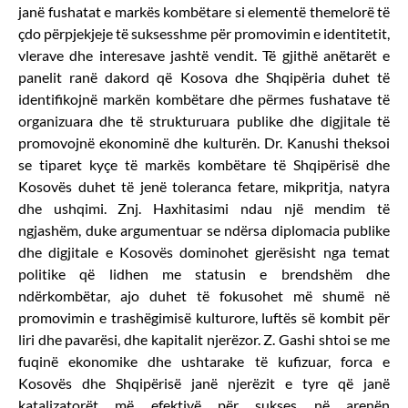
janë fushatat e markës kombëtare si elementë themelorë të
çdo përpjekjeje të suksesshme për promovimin e identitetit,
vlerave dhe interesave jashtë vendit. Të gjithë anëtarët e
panelit ranë dakord që Kosova dhe Shqipëria duhet të
identifikojnë markën kombëtare dhe përmes fushatave të
organizuara dhe të strukturuara publike dhe digjitale të
promovojnë ekonominë dhe kulturën. Dr. Kanushi theksoi
se tiparet kyçe të markës kombëtare të Shqipërisë dhe
Kosovës duhet të jenë toleranca fetare, mikpritja, natyra
dhe ushqimi. Znj. Haxhitasimi ndau një mendim të
ngjashëm, duke argumentuar se ndërsa diplomacia publike
dhe digjitale e Kosovës dominohet gjerësisht nga temat
politike që lidhen me statusin e brendshëm dhe
ndërkombëtar, ajo duhet të fokusohet më shumë në
promovimin e trashëgimisë kulturore, luftës së kombit për
liri dhe pavarësi, dhe kapitalit njerëzor. Z. Gashi shtoi se me
fuqinë ekonomike dhe ushtarake të kufizuar, forca e
Kosovës dhe Shqipërisë janë njerëzit e tyre që janë
katalizatorët më efektivë për sukses në arenën