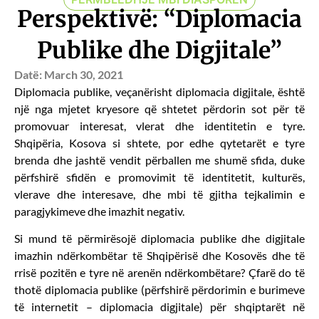
Perspektivë: “Diplomacia
Publike dhe Digjitale”
Datë:
March 30, 2021
Diplomacia publike, veçanërisht diplomacia digjitale, është
një nga mjetet kryesore që shtetet përdorin sot për të
promovuar interesat, vlerat dhe identitetin e tyre.
Shqipëria, Kosova si shtete, por edhe qytetarët e tyre
brenda dhe jashtë vendit përballen me shumë sfida, duke
përfshirë sfidën e promovimit të identitetit, kulturës,
vlerave dhe interesave, dhe mbi të gjitha tejkalimin e
paragjykimeve dhe imazhit negativ.
Si mund të përmirësojë diplomacia publike dhe digjitale
imazhin ndërkombëtar të Shqipërisë dhe Kosovës dhe të
rrisë pozitën e tyre në arenën ndërkombëtare? Çfarë do të
thotë diplomacia publike (përfshirë përdorimin e burimeve
të internetit – diplomacia digjitale) për shqiptarët në