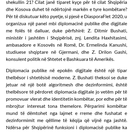
shekullin 21? Cilat janë tiparet kyçe për të cilat Shqipëria
dhe Kosova duhet të ndërtojnë markën e tyre kombëtare?
Për të diskutuar këto pyetje, si pjesë e DiasporaFlet 2020, u
organizua një panel mbi diplomacinë publike dhe digjitale
me folës të dalluar, duke përfshirë: Z. Ditmir Bushati,
ministër i jashtëm i Shqipërisë, znj. Lendita Haxhitasimi,
ambasadore e Kosovës në Romë, Dr. Ermelinda Kanushi,
studiuese shqiptare në Gjermani, dhe Z. Drilon Gashi,
konsulent politik në Shtetet e Bashkuara të Amerikës.
Diplomacia publike në epokën digjitale është një tipar
thelbësor i shtetësisë moderne. Z. Bushati theksoi se duke
jetuar në një botë algoritmesh dhe dezinformimi, është
thelbësore të përdoret diplomacia digjitale jo vetëm për të
promovuar vlerat dhe identitetin kombëtar, por edhe për të
mbrojtur interesat tona themelore. Përparimi kombëtar
mund të dëmtohet nga lajmet e rreme dhe fushatat e
dezinformimit me qëllime të këqija që vijnë nga jashtë.
Ndërsa për Shqipërinë funksioni i diplomacisë publike ka